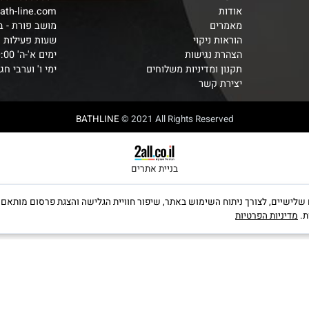
ראשי
052-6838084
אודות
o@bath-line.com
מאמרים
מושב פורת - בתא
הוראות ניקוי
שעות פעילות
הצהרת נגישות
ימים א'-ה' 9:00-19:00
תקנון ומדיניות משלוחים
ימי ו' וערבי חג 9:00-14:00
יצירת קשר
BATHLINE
© 2021 All Rights Reserved
בניית אתרים
קבצי Cookies, לרבות של צדדים שלישיים, לצורך ניתוח השימוש באתר, שיפור חוויית הגלישה והצגת פרס
יות הפרטיות