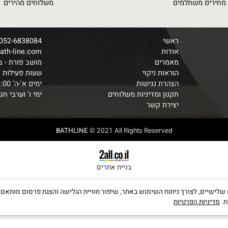
FAST DELIVERIES
BEST PR
ם משתלמים
משלוחים מהירים
ראשי
052-6838084
אודות
o@bath-line.com
מאמרים
מושב פורת - בתא
הוראות ניקוי
שעות פעילות
הצהרת נגישות
ימים א'-ה' 9:00-19:00
תקנון ומדיניות משלוחים
ימי ו' וערבי חג 9:00-14:00
יצירת קשר
BATHLINE
© 2021 All Rights Reserved
בניית אתרים