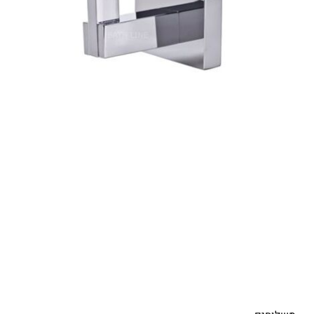
מ
מח
0