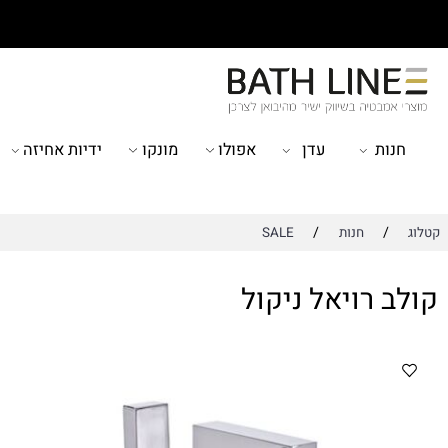
ות
עדן
אפולו
מונקו
ידיות אחיזה
מוצ
/
/
חנות
SALE
 רויאל ניקול
קו
עש
10 שנות אח