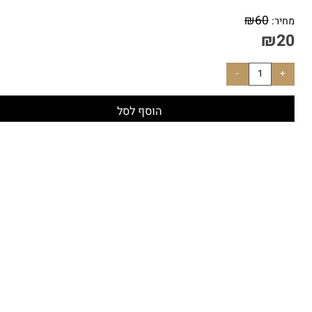
ק"ט:
ED-4679
₪
60
יר:
₪
2
הוסף לסל