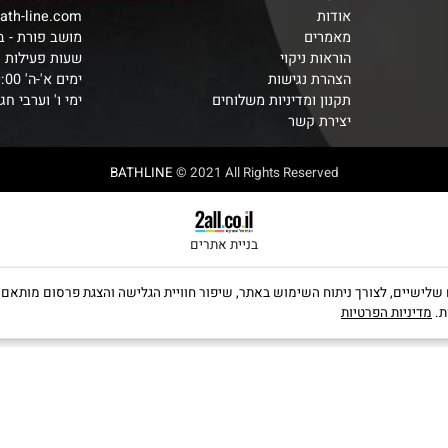
ראשי
052-6838084
אודות
o@bath-line.com
מאמרים
מושב פורת - בתא
הוראות ניקוי
שעות פעילות
הצהרת נגישות
ימים א'-ה' 9:00-19:00
תקנון ומדיניות משלוחים
ימי ו' וערבי חג 9:00-14:00
יצירת קשר
BATHLINE
© 2021 All Rights Reserved
בניית אתרים
קבצי Cookies, לרבות של צדדים שלישיים, לצורך ניתוח השימוש באתר, שיפור חוויית הגלישה והצגת פרס
יות הפרטיות