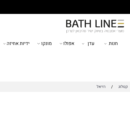
ות
עדן
אפולו
מונקו
ידיות אחיזה
מוצ
/
רויאל